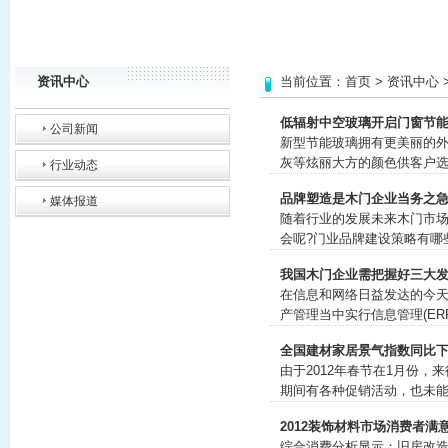
资讯中心
当前位置：
首页
>
资讯中心
低辐射中空玻璃开启门窗节
公司新闻
新型节能玻璃拥有更美丽的
灰等炫丽大方的颜色供客户
行业动态
品牌塑造是木门企业当务之
媒体报道
随着行业的发展未来木门市
会呢?门业品牌建设策略有哪
我国木门企业需把握好三大
在信息和网络日益发达的今
产管理当中实行信息管理(E
全国建材家居景气指数同比下降
由于2012年春节在1月份
期间有各种促销活动，也未能
2012装饰材料市场消费者满
综合消费分析显示：旧房改造