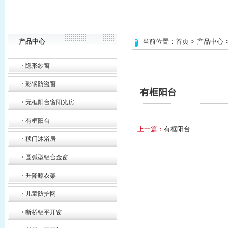
产品中心
当前位置：
首页
>
产品中心
隐形纱窗
彩钢防盗窗
有框阳台
无框阳台窗阳光房
有框阳台
上一篇：
有框阳台
移门沐浴房
圆弧型铝合金窗
升降晾衣架
儿童防护网
断桥铝平开窗