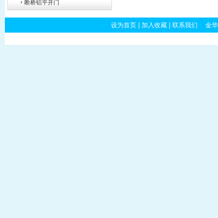
断桥铝平开门
设为首页
|
加入收藏
|
联系我们
金华