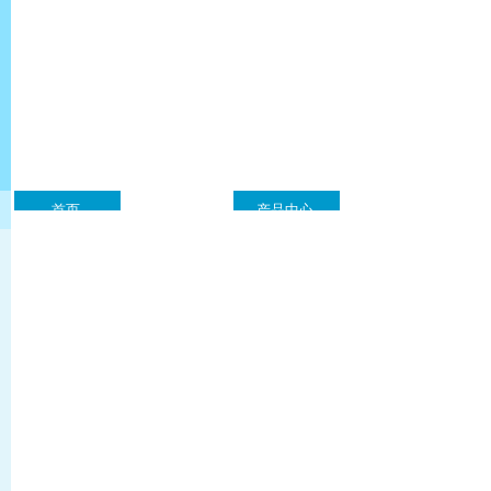
首页
关于我们
产品中心
工程案例
资