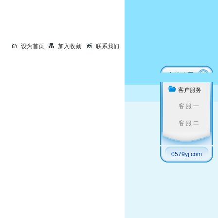
设为首页
加入收藏
联系我们
客户服务
联系我们
客 服 一
客 服 二
0579yj.com