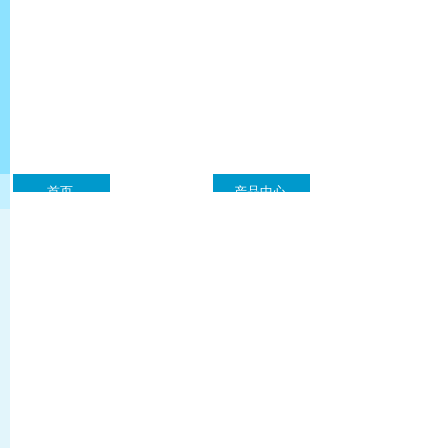
首页
关于我们
产品中心
工程案例
资