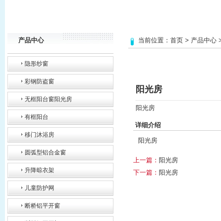
产品中心
当前位置：
首页
>
产品中心
隐形纱窗
彩钢防盗窗
阳光房
无框阳台窗阳光房
阳光房
有框阳台
详细介绍
移门沐浴房
阳光房
圆弧型铝合金窗
上一篇：
阳光房
升降晾衣架
下一篇：
阳光房
儿童防护网
断桥铝平开窗