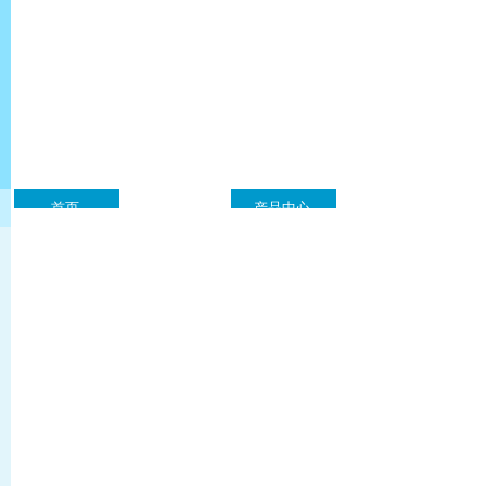
首页
关于我们
产品中心
工程案例
资