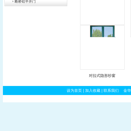
断桥铝平开门
防蚊平推门
对拉式隐形纱窗
设为首页
|
加入收藏
|
联系我们
金华