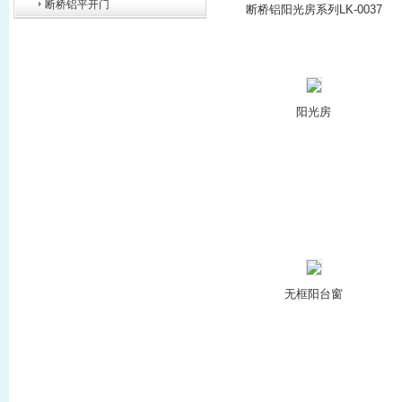
断桥铝平开门
断桥铝阳光房系列LK-0037
阳光房
无框阳台窗