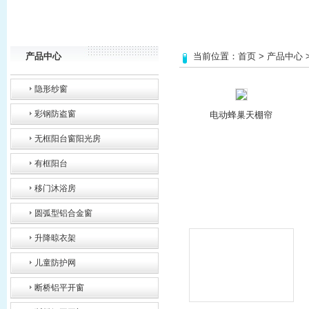
产品中心
当前位置：
首页
>
产品中心
隐形纱窗
彩钢防盗窗
电动蜂巢天棚帘
无框阳台窗阳光房
有框阳台
移门沐浴房
圆弧型铝合金窗
升降晾衣架
儿童防护网
断桥铝平开窗